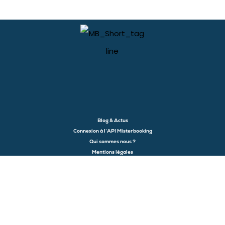
Blog & Actus
Connexion à l’API Misterbooking
Qui sommes nous ?
Mentions légales
Recrutement
©Copyright 2024 Misterbooking
Launch login modal
Launch register modal
Consent choices