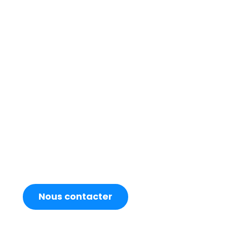
Envie d'en
savoir plus ?
Conseils, devis ou démo sur simple
demande ↓
Nous contacter