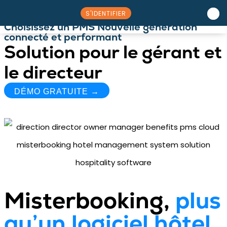
S'IDENTIFIER
Choisissez un PMS Nouvelle génération
connecté et performant
Nos solutions
Rencontrez l’équipe
Solution pour le gérant et
le directeur
DÉMO GRATUITE →
Misterbooking,
plus
qu’un logiciel hôtel,