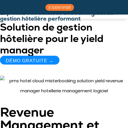
S'IDENTIFIER
Exploitez vos données avec un logiciel de
gestion hôtelière performant
Nos solutions
Rencontrez l’équipe
Solution de gestion
hôtelière pour le yield
manager
DÉMO GRATUITE →
Revenue
Management et