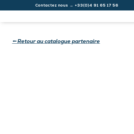
Launch login modal
Launch register modal
Contactez nous → +33(0)4 91 65 17 56
⭠ Retour au catalogue partenaire