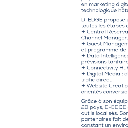
en marketing digita
technologique hôte
D-EDGE propose u
toutes les étapes d
✦ Central Reserva
Channel Manager
✦ Guest Managemen
et programme de f
✦ Data Intelligence
prévisions tarifai
✦ Connectivity Hub
✦ Digital Media : d
trafic direct.
✦ Website Creation 
orientés conversio
Grâce à son équip
20 pays, D-EDGE o
outils localisés. 
partenaires fait 
constant un envir