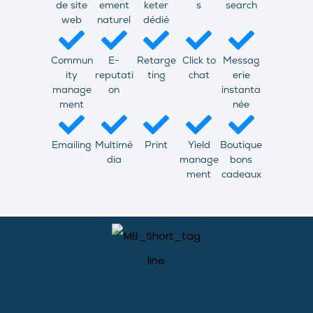
de site
ement
keter
s
search
web
naturel
dédié
Commun
E-
Retarge
Click to
Messag
ity
reputati
ting
chat
erie
manage
on
instanta
ment
née
Emailing
Multimé
Print
Yield
Boutique
dia
manage
bons
ment
cadeaux