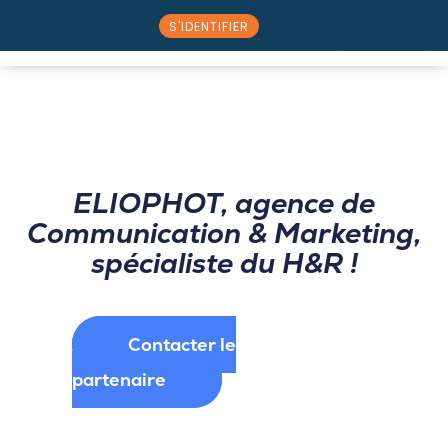
S'IDENTIFIER
⭠ Retour au catalogue partenaire
Nos solutions
Rencontrez l’équipe
ELIOPHOT, agence de
Communication & Marketing,
spécialiste du H&R !
Contacter le
partenaire