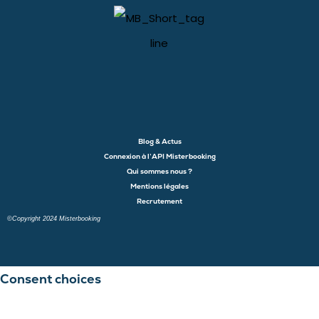
Blog & Actus
Connexion à l’API Misterbooking
Qui sommes nous ?
Mentions légales
Recrutement
©Copyright 2024 Misterbooking
Launch login modal
Launch register modal
Consent choices