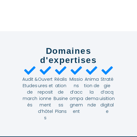
Domaines
d'expertises
Audit &
Ouvert
Réalis
Missio
Anima
Straté
Etudes
ures et
ation
ns
tion de
gie
de
reposit
de
d’acc
la
d’acq
march
ionne
Busine
ompa
dema
uisition
és
ment
ss
gnem
nde
digital
d’hôtel
Plans
ent
e
s