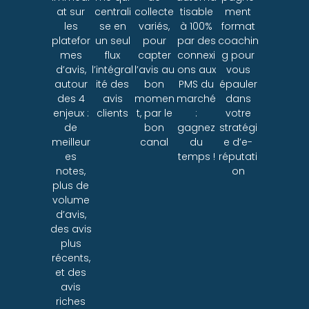
at sur
centrali
collecte
tisable
ment
les
se en
variés,
à 100%
format
platefor
un seul
pour
par des
coachin
mes
flux
capter
connexi
g pour
d’avis,
l’intégral
l’avis au
ons aux
vous
autour
ité des
bon
PMS du
épauler
des 4
avis
momen
marché
dans
enjeux :
clients
t, par le
:
votre
de
bon
gagnez
stratégi
meilleur
canal
du
e d’e-
es
temps !
réputati
notes,
on
plus de
volume
d’avis,
des avis
plus
récents,
et des
avis
riches