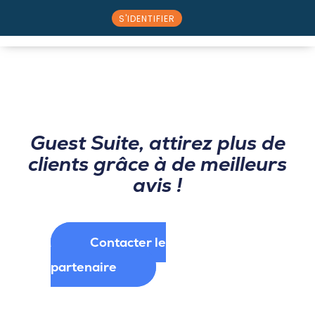
S'IDENTIFIER
⭠ Retour au catalogue partenaire
Nos solutions
Rencontrez l’équipe
Guest Suite, attirez plus de
clients grâce à de meilleurs
avis !
Contacter le
partenaire