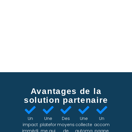
Avantages de la
solution partenaire
Un
Une
Des
Une
Un
impact
platefor
moyens
collecte
accom
immédi
me qui
de
automa
pagne