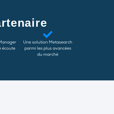
rtenaire
 Manager
Une solution Metasearch
e écoute
parmi les plus avancées
du marché