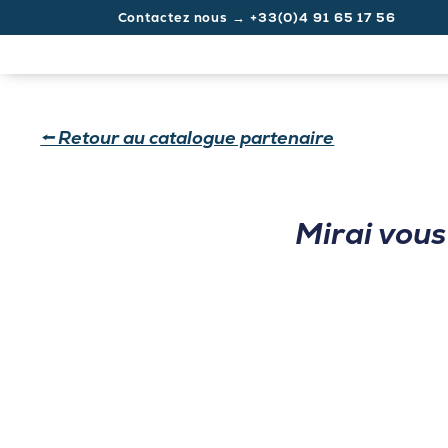
Launch login modal
Launch register modal
Contactez nous → +33(0)4 91 65 17 56
⭠ Retour au catalogue partenaire
Mirai vou