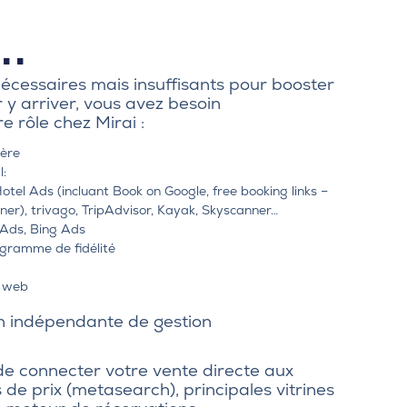
..
 nécessaires mais insuffisants pour booster
 y arriver, vous avez besoin
re rôle chez Mirai :
ière
l
:
tel Ads (incluant Book on Google, free booking links –
ner
), trivago, TripAdvisor, Kayak, Skyscanner…
 Ads, Bing Ads
gramme de fidélité
s web
on indépendante
de gestion
de connecter votre vente directe aux
de prix (metasearch), principales vitrines