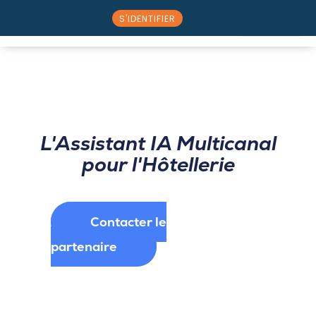
S'IDENTIFIER
⭠ Retour au catalogue partenaire
Nos solutions
Rencontrez l’équipe
L'Assistant IA Multicanal
pour l'Hôtellerie
Contacter le
partenaire