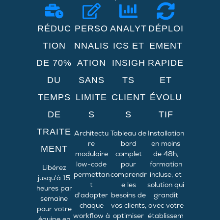
RÉDUC
PERSO
ANALYT
DÉPLOI
TION
NNALIS
ICS ET
EMENT
DE 70%
ATION
INSIGH
RAPIDE
DU
SANS
TS
ET
TEMPS
LIMITE
CLIENT
ÉVOLU
DE
S
S
TIF
TRAITE
Architectu
Tableau de
Installation
re
bord
en moins
MENT
modulaire
complet
de 48h,
low-code
pour
formation
Libérez
permettan
comprendr
incluse, et
jusqu'à 15
t
e les
solution qui
heures par
d'adapter
besoins de
grandit
semaine
chaque
vos clients,
avec votre
pour votre
workflow à
optimiser
établissem
équipe en