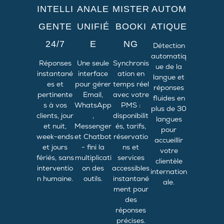
INTELLI
ANALE
MISTER
AUTOM
GENTE
UNIFIÉ
BOOKI
ATIQUE
24/7
E
NG
Détection
automatiq
Réponses
Une seule
Synchronis
ue de la
instantané
interface
ation en
langue et
es et
pour gérer
temps réel
réponses
pertinente
Email,
avec votre
fluides en
s à vos
WhatsApp
PMS :
plus de 30
clients, jour
,
disponibilit
langues
et nuit,
Messenger
és, tarifs,
pour
week-ends
et Chatbot
réservatio
accueillir
et jours
- fini la
ns et
votre
fériés, sans
multiplicati
services
clientèle
interventio
on des
accessibles
internation
n humaine.
outils.
instantané
ale.
ment pour
des
réponses
précises.