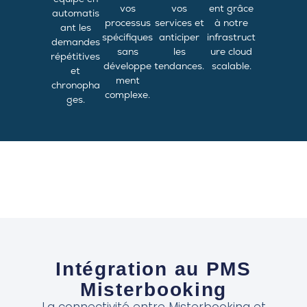
vos
vos
ent grâce
automatis
processus
services et
à notre
ant les
spécifiques
anticiper
infrastruct
demandes
sans
les
ure cloud
répétitives
développe
tendances.
scalable.
et
ment
chronopha
complexe.
ges.
Intégration au PMS
Misterbooking