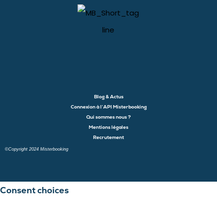
Blog & Actus
Connexion à l’API Misterbooking
Qui sommes nous ?
Mentions légales
Recrutement
©Copyright 2024 Misterbooking
Launch login modal
Launch register modal
Consent choices