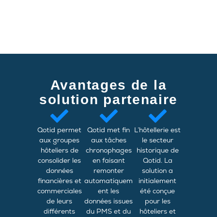
Avantages de la
solution partenaire
Qotid permet
Qotid met fin
L’hôtellerie est
aux groupes
aux tâches
le secteur
hôteliers de
chronophages
historique de
consolider les
en faisant
Qotid. La
données
remonter
solution a
financières et
automatiquem
initialement
commerciales
ent les
été conçue
de leurs
données issues
pour les
différents
du PMS et du
hôteliers et