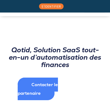
S'IDENTIFIER
⭠ Retour au catalogue partenaire
Nos solutions
Rencontrez l’équipe
Qotid, Solution SaaS tout-
en-un d’automatisation des
finances
Contacter le
partenaire