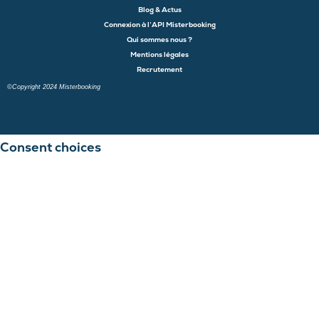
Blog & Actus
Connexion à l’API Misterbooking
Qui sommes nous ?
Mentions légales
Recrutement
©Copyright 2024 Misterbooking
Launch login modal
Launch register modal
Consent choices