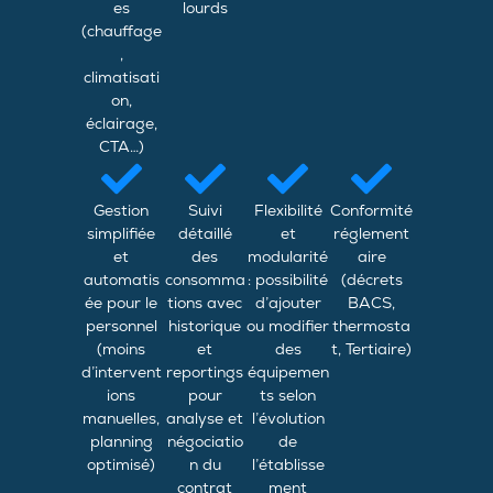
es
lourds
(chauffage
,
climatisati
on,
éclairage,
CTA…)
Gestion
Suivi
Flexibilité
Conformité
simplifiée
détaillé
et
réglement
et
des
modularité
aire
automatis
consomma
: possibilité
(décrets
ée pour le
tions avec
d’ajouter
BACS,
personnel
historique
ou modifier
thermosta
(moins
et
des
t, Tertiaire)
d’intervent
reportings
équipemen
ions
pour
ts selon
manuelles,
analyse et
l’évolution
planning
négociatio
de
optimisé)
n du
l’établisse
contrat
ment