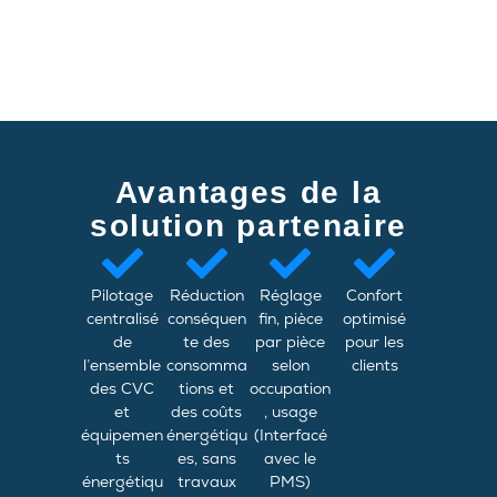
Avantages de la
solution partenaire
Pilotage
Réduction
Réglage
Confort
centralisé
conséquen
fin, pièce
optimisé
de
te des
par pièce
pour les
l’ensemble
consomma
selon
clients
des CVC
tions et
occupation
et
des coûts
, usage
équipemen
énergétiqu
(Interfacé
ts
es, sans
avec le
énergétiqu
travaux
PMS)